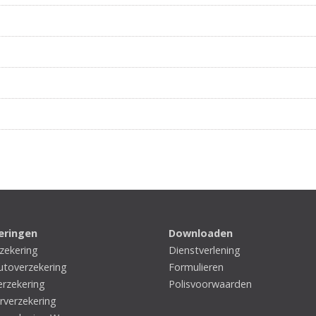
eringen
Downloaden
zekering
Dienstverlening
utoverzekering
Formulieren
rzekering
Polisvoorwaarden
rverzekering