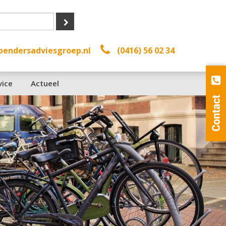
bendersadviesgroep.nl
(0416) 56 02 34
vice
Actueel